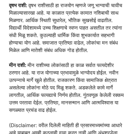
वृषभ राशी:
वृषभ राशीसाठी हा राजयोग म्हणजे जणू भाग्याची चावीच
मिळाल्यासारखा आहे. या काळात प्रत्येक कामात नशिबाची साथ
मिळणार. आर्थिक स्थिती सुधारेल, भौतिक सुखसोई वाढतील.
विद्यार्थी विदेशामध्ये उच्च शिक्षणाचे स्वप्न पाहत असतील तर त्यांना
संधी मिळू शकते. कुठल्याही धार्मिक किंवा शुभकार्यात सहभागी
होण्याचा योग आहे. समाजात प्रतिष्ठा वाढेल, लोकांचा मन संबंध
मिळेल आणि मातेशी संबंध अधिक गोड होतील.
मीन राशी:
मीन राशीच्या लोकांसाठी हा काळ सर्वात फायदेशीर
ठरणार आहे. या राज योगाच्या प्रभावामुळे भाग्योदय होईल. नवीन
उत्पन्नाचे मार्गे खुले होतील. राजकारण किंवा सामाजिक क्षेत्रात
असलेल्या लोकांना मोठे पद मिळू शकते. अडकलेले कामे मार्गे
लागतील, आर्थिक फायद्याचे निर्णय होतील. गुंतवणूक केलेली रक्कम
उत्तम परतावा देईल. प्रतिष्ठा, मानसन्मान आणि आत्मविश्वास या
सगळ्यात प्रचंड वाढ होईल.
(Disclaimer: वरील दिलेली माहिती ही प्रसारमाध्यमांच्या आधारे
आहे याबाबत आम्ही कुठलाही दावा करत नाही आणि अंधश्रद्धेला