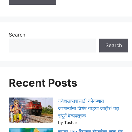
Search
Search
Recent Posts
गणेशउत्सवासाठी कोकणात
जाणाऱ्यांना विशेष गाड्या जाहीर! पहा
संपूर्ण वेळापत्रक
by Tushar
तुमचा Pm किसान योजनेचा हप्ता बंद