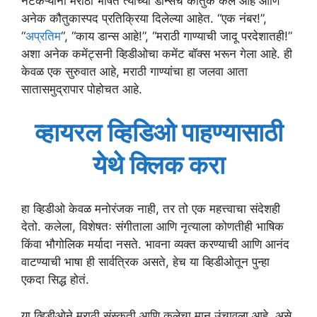
नेटकऱ्यांनी मराठी भाषेत त्यांच्या डान्सचे कौतुक केले आहे आणि
अनेक कौतुकास्पद प्रतिक्रिया दिलेल्या आहेत. “एक नंबर!”,
“
अप्रतिम
“, “काय डान्स आहे!”, “मराठी गाण्याची जादू परदेशातही!”
अशा अनेक कमेंट्सनी व्हिडीओचा कमेंट बॉक्स भरून गेला आहे. ही
केवळ एक सुरुवात आहे, मराठी गाण्यांचा हा जलवा आता
सातासमुद्रापार पोहोचत आहे.
व्हायरल व्हिडिओ पाहण्यासाठी
येथे क्लिक करा
हा व्हिडीओ केवळ मनोरंजक नाही, तर तो एक महत्त्वाचा संदेशही
देतो. कलेला, विशेषतः संगीताला आणि नृत्याला कोणतीही भाषिक
किंवा भौगोलिक मर्यादा नसते. भावना व्यक्त करण्याची आणि आनंद
वाटण्याची भाषा ही सार्वत्रिक असते, हेच या व्हिडीओतून पुन्हा
एकदा सिद्ध होतं.
या व्हिडीओने मराठी संस्कृती आणि कलेचा मान उंचावला आहे, असे