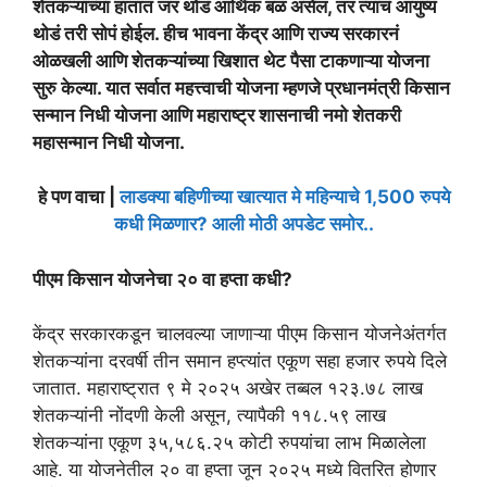
शेतकऱ्यांच्या हातात जर थोडं आर्थिक बळ असेल, तर त्याचं आयुष्य
थोडं तरी सोपं होईल. हीच भावना केंद्र आणि राज्य सरकारनं
ओळखली आणि शेतकऱ्यांच्या खिशात थेट पैसा टाकणाऱ्या योजना
सुरु केल्या. यात सर्वात महत्त्वाची योजना म्हणजे प्रधानमंत्री किसान
सन्मान निधी योजना आणि महाराष्ट्र शासनाची नमो शेतकरी
महासन्मान निधी योजना.
हे पण वाचा |
लाडक्या बहिणीच्या खात्यात मे महिन्याचे 1,500 रुपये
कधी मिळणार? आली मोठी अपडेट समोर..
पीएम किसान योजनेचा २० वा हप्ता कधी?
केंद्र सरकारकडून चालवल्या जाणाऱ्या पीएम किसान योजनेअंतर्गत
शेतकऱ्यांना दरवर्षी तीन समान हप्त्यांत एकूण सहा हजार रुपये दिले
जातात. महाराष्ट्रात ९ मे २०२५ अखेर तब्बल १२३.७८ लाख
शेतकऱ्यांनी नोंदणी केली असून, त्यापैकी ११८.५९ लाख
शेतकऱ्यांना एकूण ३५,५८६.२५ कोटी रुपयांचा लाभ मिळालेला
आहे. या योजनेतील २० वा हप्ता जून २०२५ मध्ये वितरित होणार