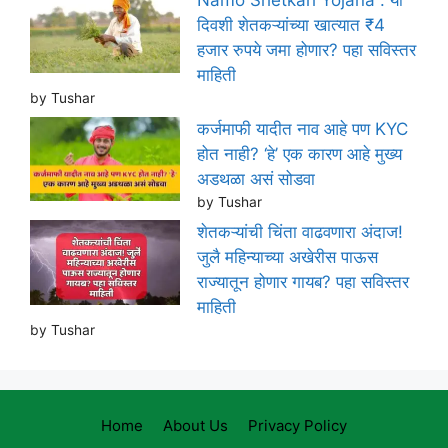
Namo Shetkari Yojana : या
दिवशी शेतकऱ्यांच्या खात्यात ₹4
हजार रुपये जमा होणार? पहा सविस्तर
माहिती
by Tushar
कर्जमाफी यादीत नाव आहे पण KYC
होत नाही? ‘हे’ एक कारण आहे मुख्य
अडथळा असं सोडवा
by Tushar
शेतकऱ्यांची चिंता वाढवणारा अंदाज!
जुलै महिन्याच्या अखेरीस पाऊस
राज्यातून होणार गायब? पहा सविस्तर
माहिती
by Tushar
Home
About Us
Privacy Policy