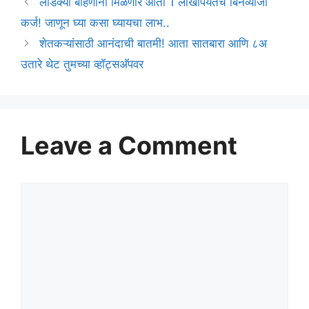
लाडक्या बहिणींना मिळणार आता 1 लाखापर्यंतचे बिनव्याजी
कर्ज! जाणून घ्या कसा घ्यायचा लाभ..
शेतकऱ्यांसाठी आनंदाची बातमी! आता सातबारा आणि ८अ
उतारे थेट तुमच्या व्हॉट्सअ‍ॅपवर
Leave a Comment
Comment