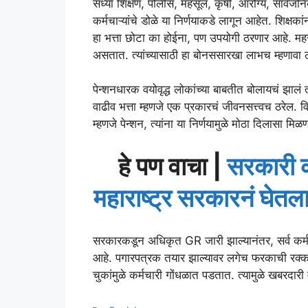
सध्या शिक्षण, पोलीस, महसूल, कृषी, आरोग्य, सार्व
कर्मचाऱ्यांचे डोळे या निर्णयाकडे लागून आहेत. शिक्षका
हा भत्ता छोटा का होईना, पण उपयोगी ठरणार आहे. मह
असतात. त्यांच्यासाठी हा बोनससारखा लाभच म्हणावा 
पेन्शनधारक वयोवृद्ध लोकांच्या बाबतीत बोलायचं झा
वाढीव भत्ता म्हणजे एक प्रकारचं जीवनसत्त्वच ठरेल. विश
म्हणजे पेन्शन, त्यांना या निर्णयामुळे मोठा दिलासा मिळ
हे पण वाचा |
सरकारी क
महाराष्ट्र सरकारनं घेतला
सरकारकडून अधिकृत GR जारी झाल्यानंतर, सर्व कर्मचाऱ
आहे. पगारपत्रक तयार झाल्यावर लगेच फरकाची रक्कम त
चुकांमुळे कर्मचारी गोंधळात पडतात. त्यामुळे खबरदारी 