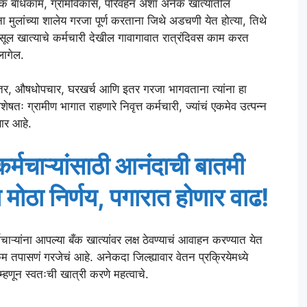
जनिक बांधकाम, ग्रामविकास, परिवहन अशा अनेक खात्यांतील
ंना मुलांच्या शालेय गरजा पूर्ण करताना जिथे अडचणी येत होत्या, तिथे
सूल खात्याचे कर्मचारी देखील गावागावात रात्रंदिवस काम करत
लागेल.
लं तर, औषधोपचार, घरखर्च आणि इतर गरजा भागवताना त्यांना हा
ेषतः ग्रामीण भागात राहणारे निवृत्त कर्मचारी, ज्यांचं एकमेव उत्पन्न
णार आहे.
र्मचाऱ्यांसाठी आनंदाची बातमी
 मोठा निर्णय, पगारात होणार वाढ!
्यांना आपल्या बँक खात्यांवर लक्ष ठेवण्याचं आवाहन करण्यात येत
पासणं गरजेचं आहे. अनेकदा जिल्ह्यावार वेतन प्रक्रियेमध्ये
म्हणून स्वतःची खात्री करणे महत्वाचे.