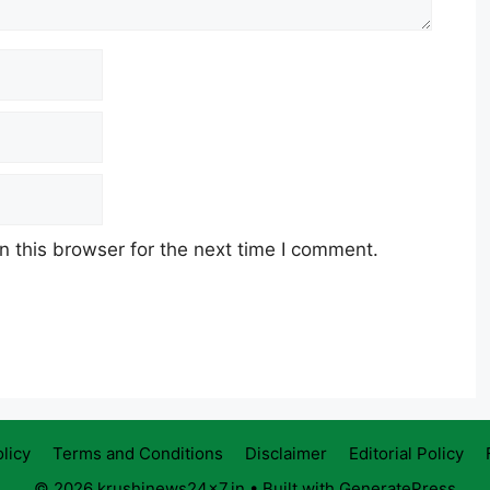
 this browser for the next time I comment.
licy
Terms and Conditions
Disclaimer
Editorial Policy
© 2026 krushinews24x7.in
• Built with
GeneratePress