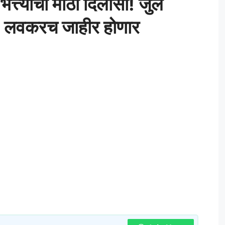
 भत्त्याचा मोठा दिलासा! जुलै
GR लवकरच जाहीर होणार