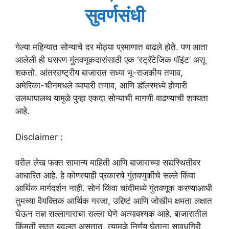
सुवर्णसंधी
गेल्या महिन्यात सोन्याचे दर मोठ्या प्रमाणात वाढले होते. पण आता
आलेली ही घसरण गुंतवणूकदारांसाठी एक ‘स्ट्रॅटेजिक पॉइंट’ असू
शकतो. आंतरराष्ट्रीय बाजारात सध्या भू-राजकीय तणाव,
अमेरिका-चीनमधले व्यापारी तणाव, आणि डॉलरमध्ये होणारी
उलथापालथ यामुळे पुन्हा एकदा सोन्याची मागणी वाढण्याची शक्यता
आहे.
Disclaimer :
वरील लेख फक्त सामान्य माहिती आणि बाजाराच्या सद्यस्थितीवर
आधारित आहे. हे कोणत्याही प्रकारचे गुंतवणुकीचे सल्ले किंवा
आर्थिक मार्गदर्शन नाही. सोनं किंवा चांदीमध्ये गुंतवणूक करण्याआधी
तुमच्या वैयक्तिक आर्थिक गरजा, उद्दिष्टं आणि जोखीम क्षमता लक्षात
घेऊन तज्ञ सल्लागाराचा सल्ला घेणे अत्यावश्यक आहे. बाजारातील
किंमती सतत बदलत असतात, त्यामुळे निर्णय घेताना सावधगिरी