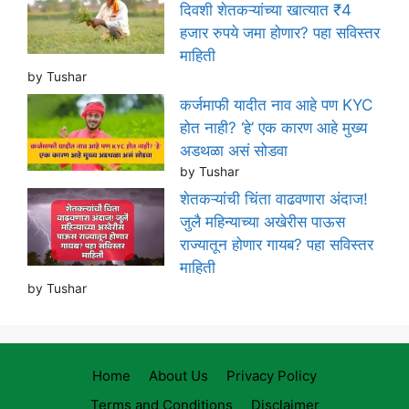
दिवशी शेतकऱ्यांच्या खात्यात ₹4
हजार रुपये जमा होणार? पहा सविस्तर
माहिती
by Tushar
कर्जमाफी यादीत नाव आहे पण KYC
होत नाही? ‘हे’ एक कारण आहे मुख्य
अडथळा असं सोडवा
by Tushar
शेतकऱ्यांची चिंता वाढवणारा अंदाज!
जुलै महिन्याच्या अखेरीस पाऊस
राज्यातून होणार गायब? पहा सविस्तर
माहिती
by Tushar
Home
About Us
Privacy Policy
Terms and Conditions
Disclaimer