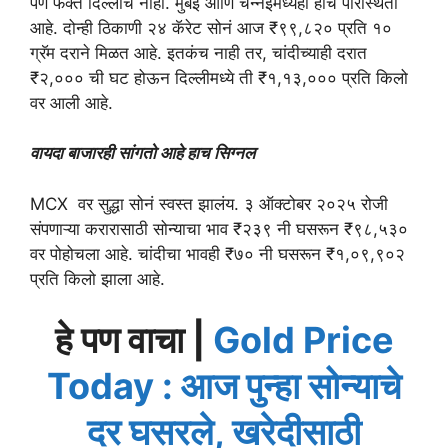
पण फक्त दिल्लीच नाही. मुंबई आणि चेन्नईमध्येही हीच परिस्थिती
आहे. दोन्ही ठिकाणी २४ कॅरेट सोनं आज ₹९९,८२० प्रति १०
ग्रॅम दराने मिळत आहे. इतकंच नाही तर, चांदीच्याही दरात
₹२,००० ची घट होऊन दिल्लीमध्ये ती ₹१,१३,००० प्रति किलो
वर आली आहे.
वायदा बाजारही सांगतो आहे हाच सिग्नल
MCX वर सुद्धा सोनं स्वस्त झालंय. ३ ऑक्टोबर २०२५ रोजी
संपणाऱ्या करारासाठी सोन्याचा भाव ₹२३९ नी घसरून ₹९८,५३०
वर पोहोचला आहे. चांदीचा भावही ₹७० नी घसरून ₹१,०९,९०२
प्रति किलो झाला आहे.
हे पण वाचा |
Gold Price
Today : आज पुन्हा सोन्याचे
दर घसरले, खरेदीसाठी