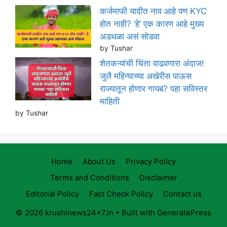
कर्जमाफी यादीत नाव आहे पण KYC
होत नाही? ‘हे’ एक कारण आहे मुख्य
अडथळा असं सोडवा
by Tushar
शेतकऱ्यांची चिंता वाढवणारा अंदाज!
जुलै महिन्याच्या अखेरीस पाऊस
राज्यातून होणार गायब? पहा सविस्तर
माहिती
by Tushar
Home
About Us
Privacy Policy
Terms and Conditions
Disclaimer
Editorial Policy
Fact Check Policy
Contact us
© 2026 krushinews24x7.in
• Built with
GeneratePress