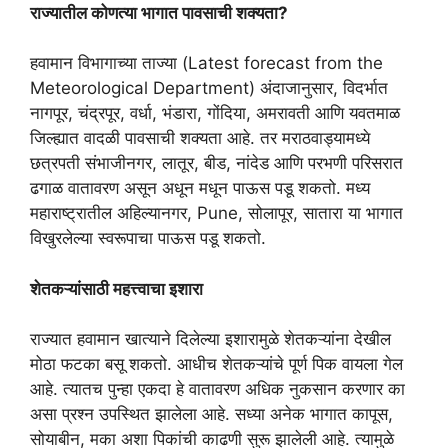
राज्यातील कोणत्या भागात पावसाची शक्यता?
हवामान विभागाच्या ताज्या (Latest forecast from the
Meteorological Department) अंदाजानुसार, विदर्भात
नागपूर, चंद्रपूर, वर्धा, भंडारा, गोंदिया, अमरावती आणि यवतमाळ
जिल्ह्यात वादळी पावसाची शक्यता आहे. तर मराठवाड्यामध्ये
छत्रपती संभाजीनगर, लातूर, बीड, नांदेड आणि परभणी परिसरात
ढगाळ वातावरण असून अधून मधून पाऊस पडू शकतो. मध्य
महाराष्ट्रातील अहिल्यानगर, Pune, सोलापूर, सातारा या भागात
विखुरलेल्या स्वरूपाचा पाऊस पडू शकतो.
शेतकऱ्यांसाठी महत्त्वाचा इशारा
राज्यात हवामान खात्याने दिलेल्या इशारामुळे शेतकऱ्यांना देखील
मोठा फटका बसू शकतो. आधीच शेतकऱ्यांचे पूर्ण पिक वायला गेल
आहे. त्यातच पुन्हा एकदा हे वातावरण अधिक नुकसान करणार का
असा प्रश्न उपस्थित झालेला आहे. सध्या अनेक भागात कापूस,
सोयाबीन, मका अशा पिकांची काढणी सुरू झालेली आहे. त्यामुळे