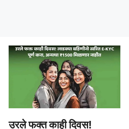
उरले फक्त काही दिवस!