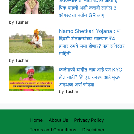
शेतकऱ्यांसाठी मोठा बदल! आता ई
पिक पाहणी अशी करावी लागेल 3
ऑगस्टचा नवीन GR लागू
by Tushar
Namo Shetkari Yojana : या
दिवशी शेतकऱ्यांच्या खात्यात ₹4
हजार रुपये जमा होणार? पहा सविस्तर
माहिती
by Tushar
कर्जमाफी यादीत नाव आहे पण KYC
होत नाही? ‘हे’ एक कारण आहे मुख्य
अडथळा असं सोडवा
by Tushar
Home
About Us
Privacy Policy
Terms and Conditions
Disclaimer