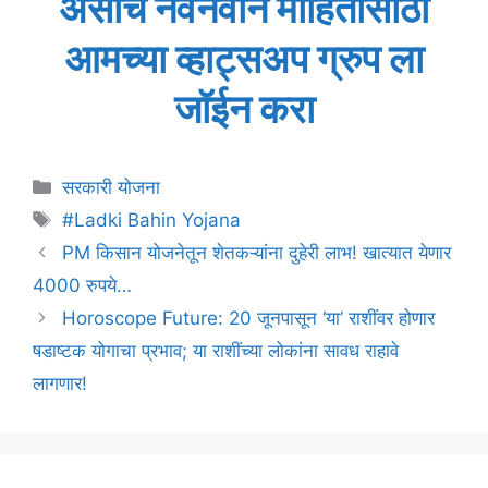
असाच नवनवीन माहितीसाठी
आमच्या व्हाट्सअप ग्रुप ला
जॉईन करा
Categories
सरकारी योजना
Tags
#Ladki Bahin Yojana
PM किसान योजनेतून शेतकऱ्यांना दुहेरी लाभ! खात्यात येणार
4000 रुपये…
Horoscope Future: 20 जूनपासून ‘या’ राशींवर होणार
षडाष्टक योगाचा प्रभाव; या राशींच्या लोकांना सावध राहावे
लागणार!