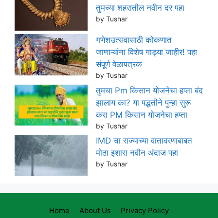
तुमच्या शहरातील नवीन दर पहा
by Tushar
गणेशउत्सवासाठी कोकणात
जाणाऱ्यांना विशेष गाड्या जाहीर! पहा
संपूर्ण वेळापत्रक
by Tushar
तुमचा Pm किसान योजनेचा हप्ता बंद
झालाय का? या पद्धतीने पुन्हा सुरू
करा PM किसान योजनेचा हप्ता
by Tushar
IMD चा राज्याच्या वातावरणाबाबत
मोठा इशारा नवीन अंदाज पहा
by Tushar
Home
About Us
Privacy Policy