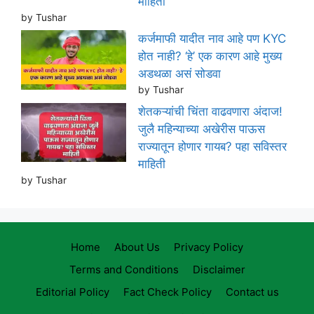
माहिती
by Tushar
कर्जमाफी यादीत नाव आहे पण KYC
होत नाही? ‘हे’ एक कारण आहे मुख्य
अडथळा असं सोडवा
by Tushar
शेतकऱ्यांची चिंता वाढवणारा अंदाज!
जुलै महिन्याच्या अखेरीस पाऊस
राज्यातून होणार गायब? पहा सविस्तर
माहिती
by Tushar
Home
About Us
Privacy Policy
Terms and Conditions
Disclaimer
Editorial Policy
Fact Check Policy
Contact us