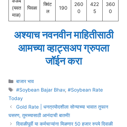
कळंब
क्विंट
260
422
360
(यवत
पिवळा
190
ल
0
5
0
माळ)
अश्याच नवनवीन माहितीसाठी
आमच्या व्हाट्सअप ग्रुपला
जॉईन करा
Categories
बाजार भाव
Tags
#Soybean Bajar Bhav
,
#Soybean Rate
Today
Gold Rate | धनत्रयोदशीला सोन्याच्या भावात तुफान
घसरण, तुमच्यासाठी आनंदाची बातमी!
दिवाळीपूर्वी या कर्मचाऱ्यांना मिळणार 50 हजार रुपये दिवाळी