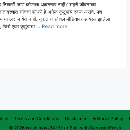
य ठिकाणी जाणे कोणाला आवडणार नाही? शहरी जीवनाच्या
ातावरणात शांतता शोधणे हे अनेक कुटुंबांचे स्वप्न असते. पण
 याचा अंदाज येत नाही. नुकताच सोशल मीडियावर व्हायरल झालेला
, जिथे एका कुटुंबाचा …
Read more
licy
Terms and Conditions
Disclaimer
Editorial Policy
© 2026 krushinews24x7.in
• Built with
GeneratePress