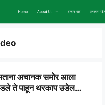
Home
About Us
बाजार भाव
सरकारी यो
ideo
सताना अचानक समोर आला
े घडले ते पाहून थरकाप उडेल…