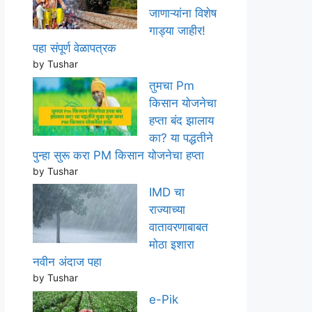
जाणाऱ्यांना विशेष
गाड्या जाहीर!
पहा संपूर्ण वेळापत्रक
by Tushar
तुमचा Pm
किसान योजनेचा
हप्ता बंद झालाय
का? या पद्धतीने
पुन्हा सुरू करा PM किसान योजनेचा हप्ता
by Tushar
IMD चा
राज्याच्या
वातावरणाबाबत
मोठा इशारा
नवीन अंदाज पहा
by Tushar
e-Pik