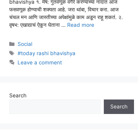
bhavishya १. मेष: गुंतवणूक वगैरे करण्याच्या नादात आज
फसवणूक होण्याची शक्यता आहे. जरा थांबा, विचार करा. आज
चंचल मन आणि जास्तीच्या अपेक्षांमुळे काम अडून राहू शकतं. २.
वृषभ: एखाद्याचं ऐकून घेताना …
Read more
Categories
Social
Tags
#today rashi bhavishya
Leave a comment
Search
Search