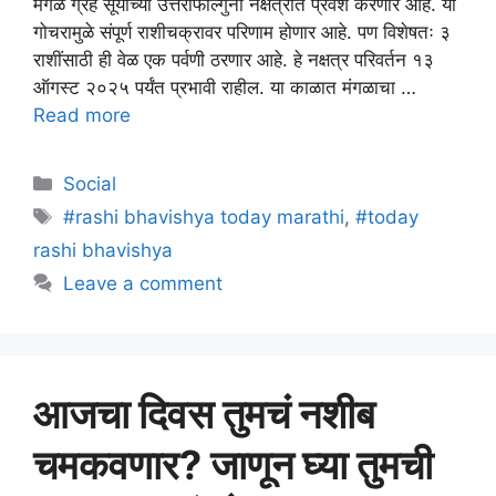
मंगळ ग्रह सूर्याच्या उत्तराफाल्गुनी नक्षत्रात प्रवेश करणार आहे. या
गोचरामुळे संपूर्ण राशीचक्रावर परिणाम होणार आहे. पण विशेषतः ३
राशींसाठी ही वेळ एक पर्वणी ठरणार आहे. हे नक्षत्र परिवर्तन १३
ऑगस्ट २०२५ पर्यंत प्रभावी राहील. या काळात मंगळाचा …
Read more
Categories
Social
Tags
#rashi bhavishya today marathi
,
#today
rashi bhavishya
Leave a comment
आजचा दिवस तुमचं नशीब
चमकवणार? जाणून घ्या तुमची