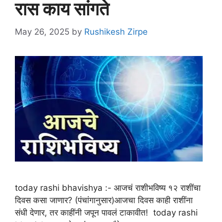
रास काय सांगते
May 26, 2025
by
Rushikesh Zirpe
today rashi bhavishya :- आजचं राशीभविष्य १२ राशींचा
दिवस कसा जाणार? (पंचांगानुसार)आजचा दिवस काही राशींना
संधी देणार, तर काहींनी जपून पावलं टाकावीत! today rashi