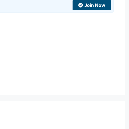
Join Now
t