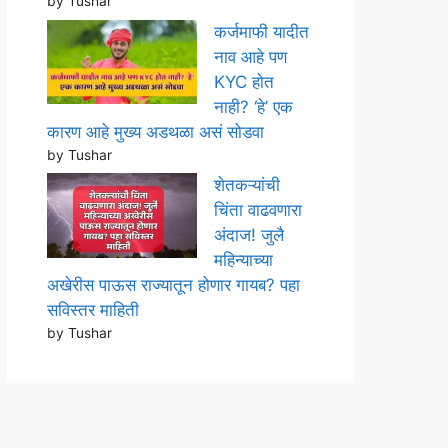
by Tushar
कर्जमाफी यादीत
नाव आहे पण
KYC होत
नाही? ‘हे’ एक
कारण आहे मुख्य अडथळा असं सोडवा
by Tushar
शेतकऱ्यांची
चिंता वाढवणारा
अंदाज! जुलै
महिन्याच्या
अखेरीस पाऊस राज्यातून होणार गायब? पहा
सविस्तर माहिती
by Tushar