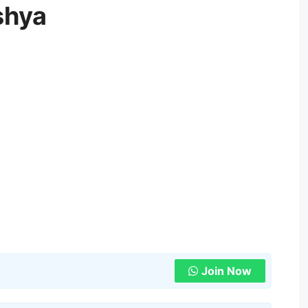
shya
Join Now