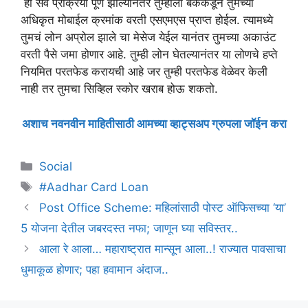
ही सर्व प्रक्रिया पूर्ण झाल्यानंतर तुम्हाला बँकेकडून तुमच्या
अधिकृत मोबाईल क्रमांक वरती एसएमएस प्राप्त होईल. त्यामध्ये
तुमचं लोन अप्रोल झाले चा मेसेज येईल यानंतर तुमच्या अकाउंट
वरती पैसे जमा होणार आहे. तुम्ही लोन घेतल्यानंतर या लोणचे हप्ते
नियमित परतफेड करायची आहे जर तुम्ही परतफेड वेळेवर केली
नाही तर तुमचा सिव्हिल स्कोर खराब होऊ शकतो.
अशाच नवनवीन माहितीसाठी आमच्या व्हाट्सअप ग्रुपला जॉईन करा
Categories
Social
Tags
#Aadhar Card Loan
Post Office Scheme: महिलांसाठी पोस्ट ऑफिसच्या ‘या’
5 योजना देतील जबरदस्त नफा; जाणून घ्या सविस्तर..
आला रे आला… महाराष्ट्रात मान्सून आला..! राज्यात पावसाचा
धुमाकूळ होणार; पहा हवामान अंदाज..