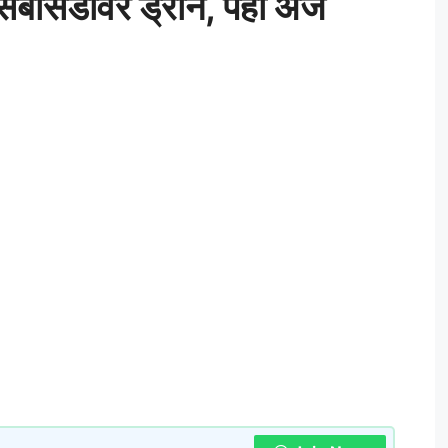
बसिडीवर ड्रोन, पहा अर्ज