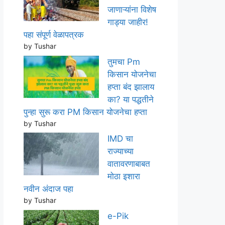
जाणाऱ्यांना विशेष
गाड्या जाहीर!
पहा संपूर्ण वेळापत्रक
by Tushar
तुमचा Pm
किसान योजनेचा
हप्ता बंद झालाय
का? या पद्धतीने
पुन्हा सुरू करा PM किसान योजनेचा हप्ता
by Tushar
IMD चा
राज्याच्या
वातावरणाबाबत
मोठा इशारा
नवीन अंदाज पहा
by Tushar
e-Pik