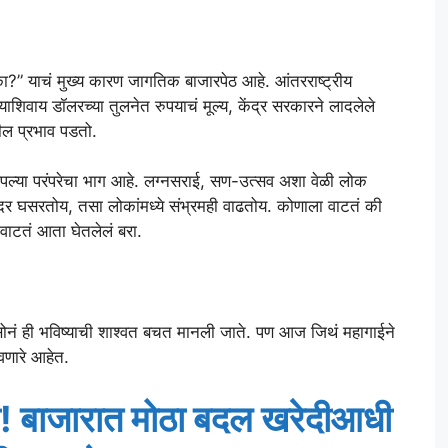
?” याचं मुख्य कारण जागतिक बाजारपेठ आहे. आंतरराष्ट्रीय
शिवाय डॉलरच्या तुलनेत रुपयाचं मूल्य, केंद्र सरकारने लादलेले
खील प्रभाव पडतो.
आपल्या परंपरेचा भाग आहे. लग्नसराई, सण-उत्सव अशा वेळी लोक
दर घसरतोय, तसा लोकांमध्ये संभ्रमही वाढतोय. कोणाला वाटतं की
ाटतं आता घेतलेलं बरा.
सोनं ही भविष्याची शाश्वत बचत मानली जाते. पण आज जिथं महागाईने
वणारे आहेत.
गली! बाजारात मोठा बदल खरेदीआधी