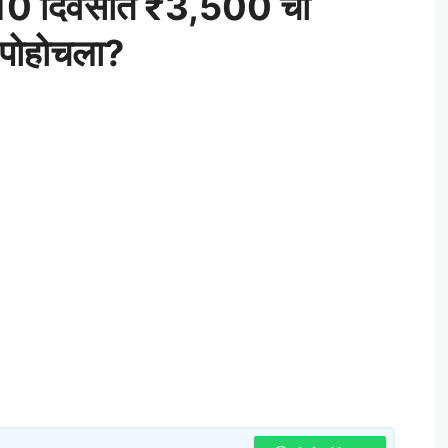
! 10 दिवसांत ₹3,500 ची
पोहोचला?