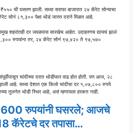
ल ₹५५० ची घसरण झाली. सध्या सराफा बाजारात २४ कॅरेट सोन्याचा
ेट सोनं ८१,३०० पेक्षा थोडं जास्त दराने मिळत आहे.
प्रमुख शहरांतही दर जवळपास सारखेच आहेत. उदाहरणच द्यायचं झालं
 ८९,३०० रुपयांना तर, २४ कॅरेट सोनं ९७,४२० ते ९७,५७०
वसांपूर्वीपासून चांदीच्या दरात थोडीफार वाढ होत होती. पण आज, २८
झाली आहे. सध्या देशात एक किलो चांदीचा दर १,०७,८०० रुपये
न्याच्या तुलनेत थोडी स्थिर आहे, असं म्हणायला हरकत नाही.
1600 रुपयांनी घसरले; आजचे
8 कॅरेटचे दर तपासा…