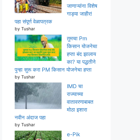
जाणाऱ्यांना विशेष
गाड्या जाहीर!
पहा संपूर्ण वेळापत्रक
by Tushar
तुमचा Pm
किसान योजनेचा
हप्ता बंद झालाय
का? या पद्धतीने
पुन्हा सुरू करा PM किसान योजनेचा हप्ता
by Tushar
IMD चा
राज्याच्या
वातावरणाबाबत
मोठा इशारा
नवीन अंदाज पहा
by Tushar
e-Pik