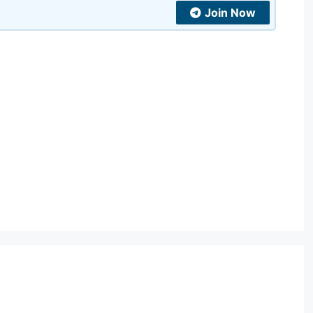
Join Now
t