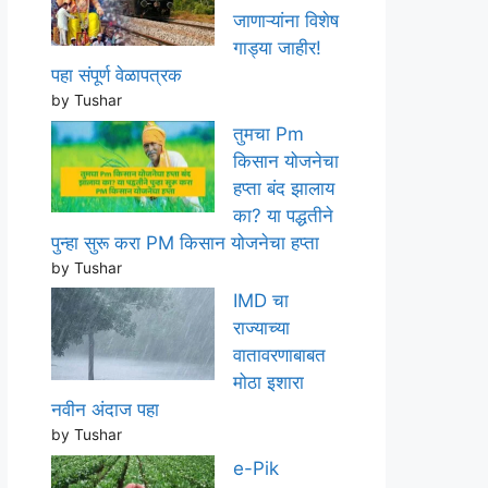
जाणाऱ्यांना विशेष
गाड्या जाहीर!
पहा संपूर्ण वेळापत्रक
by Tushar
तुमचा Pm
किसान योजनेचा
हप्ता बंद झालाय
का? या पद्धतीने
पुन्हा सुरू करा PM किसान योजनेचा हप्ता
by Tushar
IMD चा
राज्याच्या
वातावरणाबाबत
मोठा इशारा
नवीन अंदाज पहा
by Tushar
e-Pik