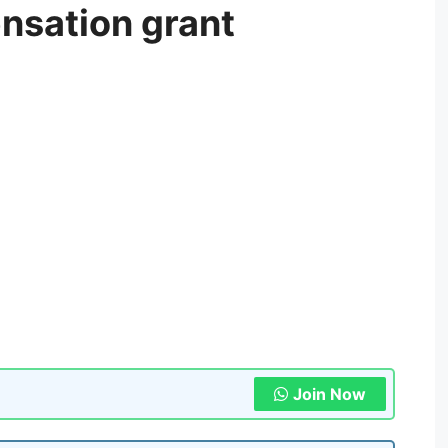
nsation grant
Join Now