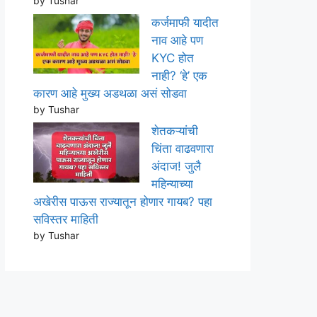
by Tushar
कर्जमाफी यादीत
नाव आहे पण
KYC होत
नाही? ‘हे’ एक
कारण आहे मुख्य अडथळा असं सोडवा
by Tushar
शेतकऱ्यांची
चिंता वाढवणारा
अंदाज! जुलै
महिन्याच्या
अखेरीस पाऊस राज्यातून होणार गायब? पहा
सविस्तर माहिती
by Tushar