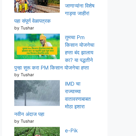
जाणाऱ्यांना विशेष
गाड्या जाहीर!
पहा संपूर्ण वेळापत्रक
by Tushar
तुमचा Pm
किसान योजनेचा
हप्ता बंद झालाय
का? या पद्धतीने
पुन्हा सुरू करा PM किसान योजनेचा हप्ता
by Tushar
IMD चा
राज्याच्या
वातावरणाबाबत
मोठा इशारा
नवीन अंदाज पहा
by Tushar
e-Pik