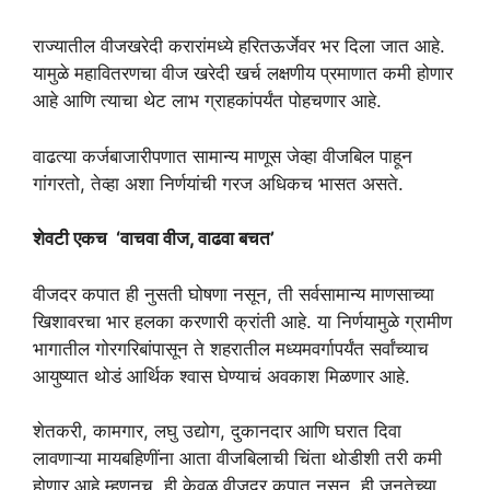
राज्यातील वीजखरेदी करारांमध्ये हरितऊर्जेवर भर दिला जात आहे.
यामुळे महावितरणचा वीज खरेदी खर्च लक्षणीय प्रमाणात कमी होणार
आहे आणि त्याचा थेट लाभ ग्राहकांपर्यंत पोहचणार आहे.
वाढत्या कर्जबाजारीपणात सामान्य माणूस जेव्हा वीजबिल पाहून
गांगरतो, तेव्हा अशा निर्णयांची गरज अधिकच भासत असते.
शेवटी एकच ‘वाचवा वीज, वाढवा बचत’
वीजदर कपात ही नुसती घोषणा नसून, ती सर्वसामान्य माणसाच्या
खिशावरचा भार हलका करणारी क्रांती आहे. या निर्णयामुळे ग्रामीण
भागातील गोरगरिबांपासून ते शहरातील मध्यमवर्गापर्यंत सर्वांच्याच
आयुष्यात थोडं आर्थिक श्वास घेण्याचं अवकाश मिळणार आहे.
शेतकरी, कामगार, लघु उद्योग, दुकानदार आणि घरात दिवा
लावणाऱ्या मायबहिणींना आता वीजबिलाची चिंता थोडीशी तरी कमी
होणार आहे.म्हणूनच, ही केवळ वीजदर कपात नसून, ही जनतेच्या