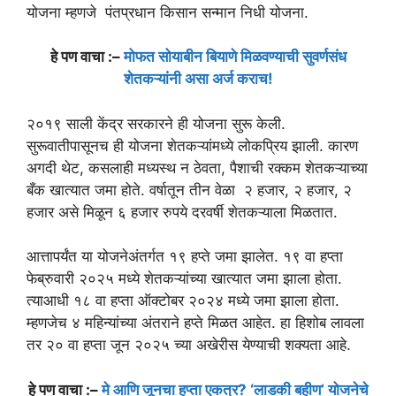
योजना म्हणजे पंतप्रधान किसान सन्मान निधी योजना.
हे पण वाचा :–
मोफत सोयाबीन बियाणे मिळवण्याची सुवर्णसंध
शेतकऱ्यांनी असा अर्ज कराच!
२०१९ साली केंद्र सरकारने ही योजना सुरू केली.
सुरूवातीपासूनच ही योजना शेतकऱ्यांमध्ये लोकप्रिय झाली. कारण
अगदी थेट, कसलाही मध्यस्थ न ठेवता, पैशाची रक्कम शेतकऱ्याच्या
बँक खात्यात जमा होते. वर्षातून तीन वेळा २ हजार, २ हजार, २
हजार असे मिळून ६ हजार रुपये दरवर्षी शेतकऱ्याला मिळतात.
आत्तापर्यंत या योजनेअंतर्गत १९ हप्ते जमा झालेत. १९ वा हप्ता
फेब्रुवारी २०२५ मध्ये शेतकऱ्यांच्या खात्यात जमा झाला होता.
त्याआधी १८ वा हप्ता ऑक्टोबर २०२४ मध्ये जमा झाला होता.
म्हणजेच ४ महिन्यांच्या अंतराने हप्ते मिळत आहेत. हा हिशोब लावला
तर २० वा हप्ता जून २०२५ च्या अखेरीस येण्याची शक्यता आहे.
हे पण वाचा :–
मे आणि जूनचा हप्ता एकत्र? ‘लाडकी बहीण’ योजनेचे