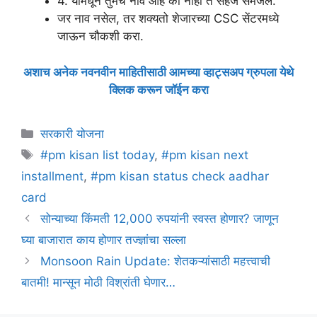
4. यामधून तुमचं नाव आहे की नाही ते सहज समजेल.
जर नाव नसेल, तर शक्यतो शेजारच्या CSC सेंटरमध्ये
जाऊन चौकशी करा.
अशाच अनेक नवनवीन माहितीसाठी आमच्या व्हाट्सअप ग्रुपला येथे
क्लिक करून जॉईन करा
Categories
सरकारी योजना
Tags
#pm kisan list today
,
#pm kisan next
installment
,
#pm kisan status check aadhar
card
सोन्याच्या किंमती 12,000 रुपयांनी स्वस्त होणार? जाणून
घ्या बाजारात काय होणार तज्ज्ञांचा सल्ला
Monsoon Rain Update: शेतकऱ्यांसाठी महत्त्वाची
बातमी! मान्सून मोठी विश्रांती घेणार…