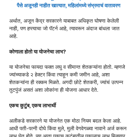
पैसे अजूनही नाहीत खात्यात, महिलांमध्ये संभ्रमाचं वातावरण
अर्थात, अजून केंद्र सरकारने याबाबत अधिकृत घोषणा केलेली
नाही, पण हप्त्याचा जो पॅटर्न आहे, त्यावरून अंदाज बांधला जात
आहे.
कोणाला होतो या योजनेचा लाभ?
या योजनेचा फायदा फक्त लघु व सीमान्त शेतकऱ्यांना होतो. म्हणजे
ज्यांच्याकडे २ हेक्टर किंवा त्याहून कमी जमीन आहे, अशा
शेतकऱ्यांना ही रक्कम मिळते. अगदी छोटे शेतकरी, ज्यांचं उत्पन्न
तुटपुंजं असतं अशा लोकांना ही योजना आधार देते.
एकच कुटुंब, एकच लाभार्थी
अलीकडे सरकारने या योजनेत एक मोठा नियम बदल केला आहे.
आधी पती-पत्नी दोघे किंवा मुले, मुली वेगवेगळ्या नावाने अर्ज करून
लाभ घेत होते. पण आता एकाच कुटुंबातील एकालाच लाभ मिळणार