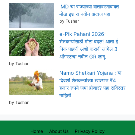
IMD चा राज्याच्या वातावरणाबाबत
मोठा इशारा नवीन अंदाज पहा
by Tushar
e-Pik Pahani 2026:
शेतकऱ्यांसाठी मोठा बदल! आता ई
पिक पाहणी अशी करावी लागेल 3
ऑगस्टचा नवीन GR लागू
by Tushar
Namo Shetkari Yojana : या
दिवशी शेतकऱ्यांच्या खात्यात ₹4
हजार रुपये जमा होणार? पहा सविस्तर
माहिती
by Tushar
Home
About Us
Privacy Policy