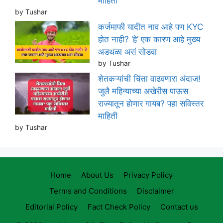
माहिती
by Tushar
कर्जमाफी यादीत नाव आहे पण KYC
होत नाही? ‘हे’ एक कारण आहे मुख्य
अडथळा असं सोडवा
by Tushar
शेतकऱ्यांची चिंता वाढवणारा अंदाज!
जुलै महिन्याच्या अखेरीस पाऊस
राज्यातून होणार गायब? पहा सविस्तर
माहिती
by Tushar
Home
About Us
Privacy Policy
Terms and Conditions
Disclaimer
Editorial Policy
Fact Check Policy
Contact us