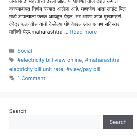
जनतेसाठी महत्त्वाची ठरली आहे. या घोषणेत वीज दरात कपात
करण्याबाबत निर्णय घेण्यात आलेला आहे. म्हणजेच आता लाईट बिल
मध्ये आपल्याला फरक आढळून येईल. तर आपण आज मुख्यमंत्री
देवेंद्र फडणवीस यांनी केलेल्या घोषणेबद्दल आज आपण सविस्तर
माहिती घेऊ.maharashtra …
Read more
Categories
Social
Tags
#electricity bill view online
,
#maharashtra
electricity bill unit rate
,
#view/pay bill
1 Comment
Search
Search