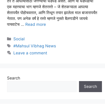
तर ते आपल्यासाठी जगण्याची धडपड असते. आणि या धडपडीचा
एक महत्त्वाचा भाग म्हणजे शेतरस्ते – जे शेतकऱ्याला आपल्या
शेतापर्यंत पोहोचवतात, आणि तिथून तयार झालेला माल बाजारापर्यंत
नेतात. पण अनेक वर्षं हे रस्ते म्हणजे नुसते बैलगाडीने जायचे
पायवाटेच …
Read more
Categories
Social
Tags
#Mahsul Vibhag News
Leave a comment
Search
Search