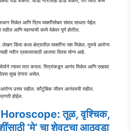
ा थकवा येऊ शकतो. थोडी नाराजीही होऊ शकते, पण चिंता करू
धान मिळेल आणि प्रिय व्यक्तींसोबत संवाद साधता येईल.
राहील आणि महत्त्वाची कामे वेळेवर पूर्ण होतील.
. लेखन किंवा कला क्षेत्रातील व्यक्तींना यश मिळेल. तुमचे आरोग्य
्याही नवीन प्रकल्पासाठी आजचा दिवस योग्य आहे.
ैर्याने त्यावर मात कराल. मित्रांकडून आनंद मिळेल आणि एखाद्या
दिवस सुख देणारा असेल.
आरोग्य उत्तम राहील. कौटुंबिक जीवन आनंदमयी राहील.
 प्रगती होईल.
oroscope: तूळ, वृश्चिक,
ाशींसाठी ‘मे’ चा शेवटचा आठवडा