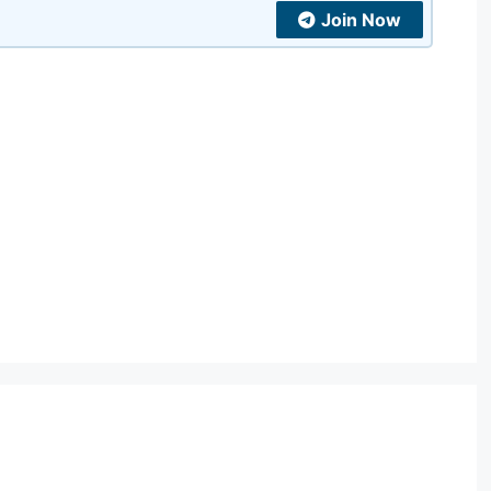
Join Now
t