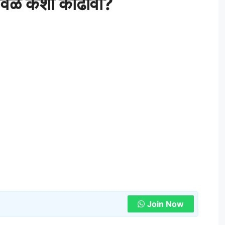
शावळ कशी काढावी?
Join Now