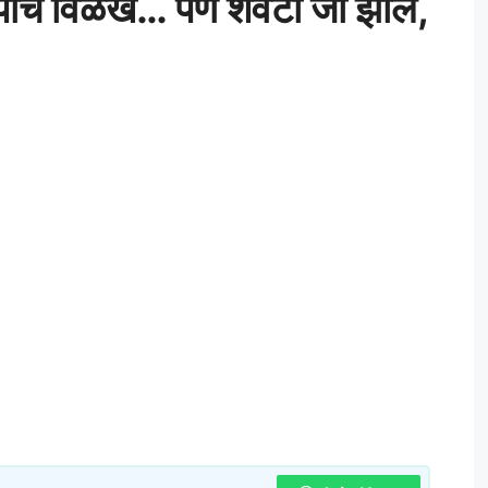
पाचं विळखं… पण शेवटी जो झालं,