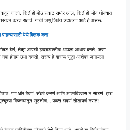
कवून जातो. कितीही मोठं संकट समोर आलं, कितीही जीव धोक्यात
प्रयत्न करत राहावं याची जणू जिवंत उदाहरण आहे हे वासरू.
 पाहण्यासाठी येथे क्लिक करा
 संकट येतं, तेव्हा आपली इच्छाशक्तीच आपला आधार बनते. जसा
ा नवा हंगाम उभा करतो, तसंच हे वासरू सुद्धा आशेवर जगायला
त, पण धीर ठेवणं, संघर्ष करणं आणि आत्मविश्वास न सोडणं हाच
 मृत्यूच्या विळख्यातून सुटतोच… फक्त लढणं सोडायचं नसतं!
ेवळ माहितीच्या उद्देशाने येथे दिला आहे. आम्ही या व्हिडिओच्या