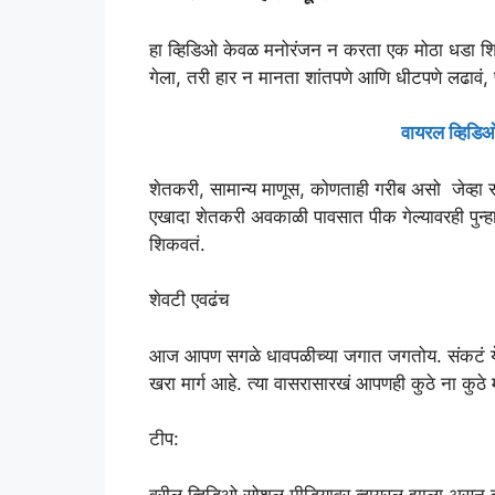
हा व्हिडिओ केवळ मनोरंजन न करता एक मोठा धडा शि
गेला, तरी हार न मानता शांतपणे आणि धीटपणे लढावं, 
वायरल व्हिडिओ
शेतकरी, सामान्य माणूस, कोणताही गरीब असो जेव्हा
एखादा शेतकरी अवकाळी पावसात पीक गेल्यावरही पुन्ह
शिकवतं.
शेवटी एवढंच
आज आपण सगळे धावपळीच्या जगात जगतोय. संकटं येता
खरा मार्ग आहे. त्या वासरासारखं आपणही कुठे ना कुठे
टीप:
वरील व्हिडिओ सोशल मीडियावर व्हायरल झाला असून तो क