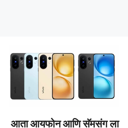
आता आयफोन आणि सॅमसंग ला