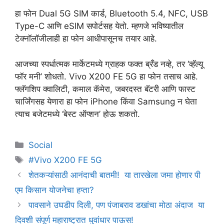
हा फोन Dual 5G SIM कार्ड, Bluetooth 5.4, NFC, USB
Type-C आणि eSIM सपोर्टसह येतो. म्हणजे भविष्यातील
टेक्नॉलॉजीलाही हा फोन आधीपासूनच तयार आहे.
आजच्या स्पर्धात्मक मार्केटमध्ये ग्राहक फक्त ब्रँड नव्हे, तर ‘व्हॅल्यू
फॉर मनी’ शोधतो. Vivo X200 FE 5G हा फोन तसाच आहे.
फ्लॅगशिप क्वालिटी, कमाल कॅमेरा, जबरदस्त बॅटरी आणि फास्ट
चार्जिंगसह येणारा हा फोन iPhone किंवा Samsung न घेता
त्याच बजेटमध्ये ‘बेस्ट ऑप्शन’ होऊ शकतो.
Categories
Social
Tags
#Vivo X200 FE 5G
शेतकऱ्यांसाठी आनंदाची बातमी! या तारखेला जमा होणार पी
एम किसान योजनेचा हप्ता?
पावसाने उघडीप दिली, पण पंजाबराव डखांचा मोठा अंदाज या
दिवशी संपूर्ण महाराष्ट्रात धुवांधार पाऊस!