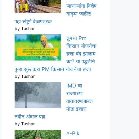
जाणाऱ्यांना विशेष
गाड्या जाहीर!
पहा संपूर्ण वेळापत्रक
by Tushar
तुमचा Pm
किसान योजनेचा
हप्ता बंद झालाय
का? या पद्धतीने
पुन्हा सुरू करा PM किसान योजनेचा हप्ता
by Tushar
IMD चा
राज्याच्या
वातावरणाबाबत
मोठा इशारा
नवीन अंदाज पहा
by Tushar
e-Pik