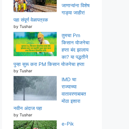
जाणाऱ्यांना विशेष
गाड्या जाहीर!
पहा संपूर्ण वेळापत्रक
by Tushar
तुमचा Pm
किसान योजनेचा
हप्ता बंद झालाय
का? या पद्धतीने
पुन्हा सुरू करा PM किसान योजनेचा हप्ता
by Tushar
IMD चा
राज्याच्या
वातावरणाबाबत
मोठा इशारा
नवीन अंदाज पहा
by Tushar
e-Pik