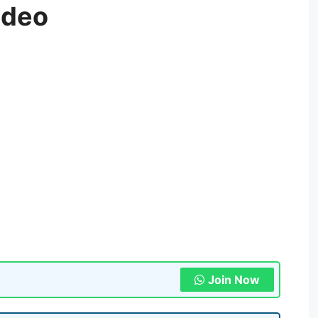
ideo
Join Now