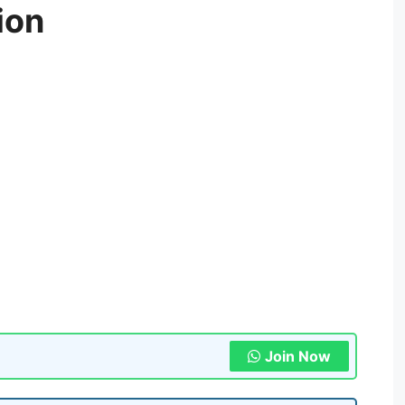
ion
Join Now