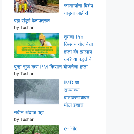
जाणाऱ्यांना विशेष
गाड्या जाहीर!
पहा संपूर्ण वेळापत्रक
by Tushar
तुमचा Pm
किसान योजनेचा
हप्ता बंद झालाय
का? या पद्धतीने
पुन्हा सुरू करा PM किसान योजनेचा हप्ता
by Tushar
IMD चा
राज्याच्या
वातावरणाबाबत
मोठा इशारा
नवीन अंदाज पहा
by Tushar
e-Pik