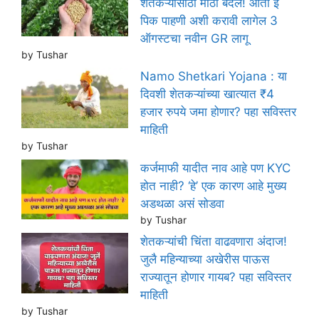
शेतकऱ्यांसाठी मोठा बदल! आता ई
पिक पाहणी अशी करावी लागेल 3
ऑगस्टचा नवीन GR लागू
by Tushar
Namo Shetkari Yojana : या
दिवशी शेतकऱ्यांच्या खात्यात ₹4
हजार रुपये जमा होणार? पहा सविस्तर
माहिती
by Tushar
कर्जमाफी यादीत नाव आहे पण KYC
होत नाही? ‘हे’ एक कारण आहे मुख्य
अडथळा असं सोडवा
by Tushar
शेतकऱ्यांची चिंता वाढवणारा अंदाज!
जुलै महिन्याच्या अखेरीस पाऊस
राज्यातून होणार गायब? पहा सविस्तर
माहिती
by Tushar