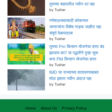
तुमच्या शहरातील नवीन दर पहा
by Tushar
गणेशउत्सवासाठी कोकणात
जाणाऱ्यांना विशेष गाड्या जाहीर! पहा
संपूर्ण वेळापत्रक
by Tushar
तुमचा Pm किसान योजनेचा हप्ता बंद
झालाय का? या पद्धतीने पुन्हा सुरू
करा PM किसान योजनेचा हप्ता
by Tushar
IMD चा राज्याच्या वातावरणाबाबत
मोठा इशारा नवीन अंदाज पहा
by Tushar
Home
About Us
Privacy Policy