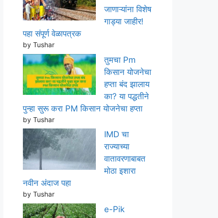
जाणाऱ्यांना विशेष
गाड्या जाहीर!
पहा संपूर्ण वेळापत्रक
by Tushar
तुमचा Pm
किसान योजनेचा
हप्ता बंद झालाय
का? या पद्धतीने
पुन्हा सुरू करा PM किसान योजनेचा हप्ता
by Tushar
IMD चा
राज्याच्या
वातावरणाबाबत
मोठा इशारा
नवीन अंदाज पहा
by Tushar
e-Pik