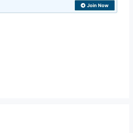
Join Now
t