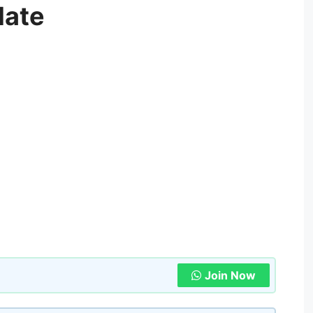
date
Join Now