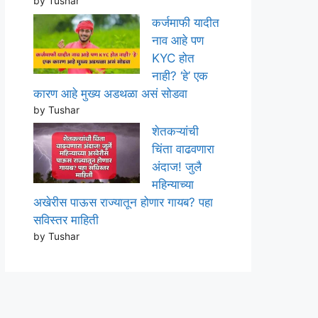
by Tushar
कर्जमाफी यादीत
नाव आहे पण
KYC होत
नाही? ‘हे’ एक
कारण आहे मुख्य अडथळा असं सोडवा
by Tushar
शेतकऱ्यांची
चिंता वाढवणारा
अंदाज! जुलै
महिन्याच्या
अखेरीस पाऊस राज्यातून होणार गायब? पहा
सविस्तर माहिती
by Tushar