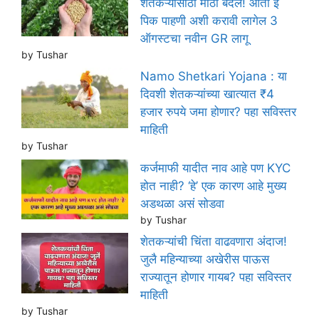
शेतकऱ्यांसाठी मोठा बदल! आता ई
पिक पाहणी अशी करावी लागेल 3
ऑगस्टचा नवीन GR लागू
by Tushar
Namo Shetkari Yojana : या
दिवशी शेतकऱ्यांच्या खात्यात ₹4
हजार रुपये जमा होणार? पहा सविस्तर
माहिती
by Tushar
कर्जमाफी यादीत नाव आहे पण KYC
होत नाही? ‘हे’ एक कारण आहे मुख्य
अडथळा असं सोडवा
by Tushar
शेतकऱ्यांची चिंता वाढवणारा अंदाज!
जुलै महिन्याच्या अखेरीस पाऊस
राज्यातून होणार गायब? पहा सविस्तर
माहिती
by Tushar