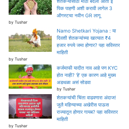
शेतकऱ्यांसाठी मोठा बदल! आता ई
पिक पाहणी अशी करावी लागेल 3
ऑगस्टचा नवीन GR लागू
by Tushar
Namo Shetkari Yojana : या
दिवशी शेतकऱ्यांच्या खात्यात ₹4
हजार रुपये जमा होणार? पहा सविस्तर
माहिती
by Tushar
कर्जमाफी यादीत नाव आहे पण KYC
होत नाही? ‘हे’ एक कारण आहे मुख्य
अडथळा असं सोडवा
by Tushar
शेतकऱ्यांची चिंता वाढवणारा अंदाज!
जुलै महिन्याच्या अखेरीस पाऊस
राज्यातून होणार गायब? पहा सविस्तर
माहिती
by Tushar