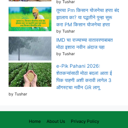
by Tushar
तुमचा Pm किसान योजनेचा हप्ता बंद
झालाय का? या पद्धतीने पुन्हा सुरू
करा PM किसान योजनेचा हप्ता
by Tushar
IMD चा राज्याच्या वातावरणाबाबत
मोठा इशारा नवीन अंदाज पहा
by Tushar
e-Pik Pahani 2026:
शेतकऱ्यांसाठी मोठा बदल! आता ई
पिक पाहणी अशी करावी लागेल 3
ऑगस्टचा नवीन GR लागू
by Tushar
Home
About Us
Privacy Policy