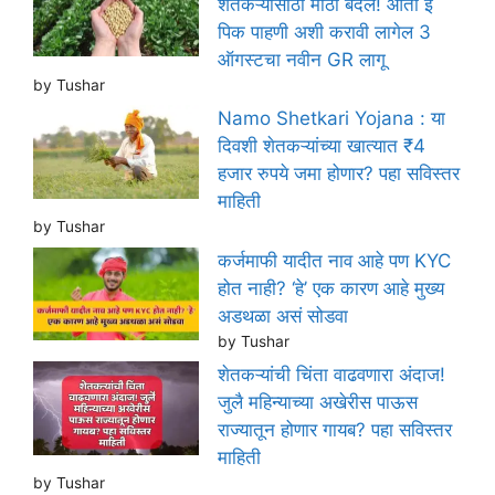
शेतकऱ्यांसाठी मोठा बदल! आता ई
पिक पाहणी अशी करावी लागेल 3
ऑगस्टचा नवीन GR लागू
by Tushar
Namo Shetkari Yojana : या
दिवशी शेतकऱ्यांच्या खात्यात ₹4
हजार रुपये जमा होणार? पहा सविस्तर
माहिती
by Tushar
कर्जमाफी यादीत नाव आहे पण KYC
होत नाही? ‘हे’ एक कारण आहे मुख्य
अडथळा असं सोडवा
by Tushar
शेतकऱ्यांची चिंता वाढवणारा अंदाज!
जुलै महिन्याच्या अखेरीस पाऊस
राज्यातून होणार गायब? पहा सविस्तर
माहिती
by Tushar