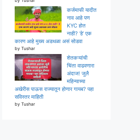
by Tushar
कर्जमाफी यादीत
नाव आहे पण
KYC होत
नाही? ‘हे’ एक
कारण आहे मुख्य अडथळा असं सोडवा
by Tushar
शेतकऱ्यांची
चिंता वाढवणारा
अंदाज! जुलै
महिन्याच्या
अखेरीस पाऊस राज्यातून होणार गायब? पहा
सविस्तर माहिती
by Tushar