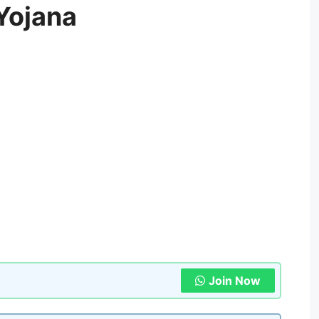
Yojana
Join Now