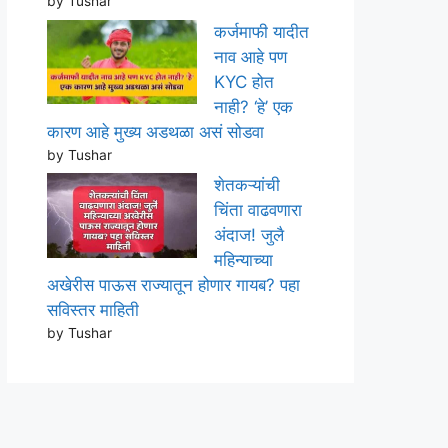
by Tushar
कर्जमाफी यादीत
नाव आहे पण
KYC होत
नाही? ‘हे’ एक
कारण आहे मुख्य अडथळा असं सोडवा
by Tushar
शेतकऱ्यांची
चिंता वाढवणारा
अंदाज! जुलै
महिन्याच्या
अखेरीस पाऊस राज्यातून होणार गायब? पहा
सविस्तर माहिती
by Tushar