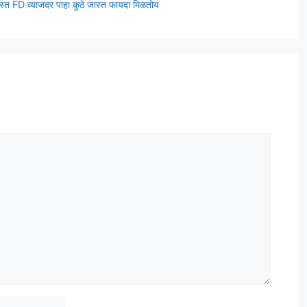
दस्त FD व्याजदर पाहा कुठे जास्त फायदा मिळतोय
t