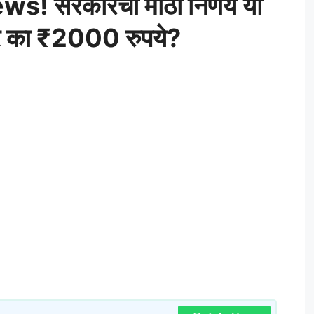
ws! सरकारचा मोठा निर्णय या
णार का ₹2000 रुपये?