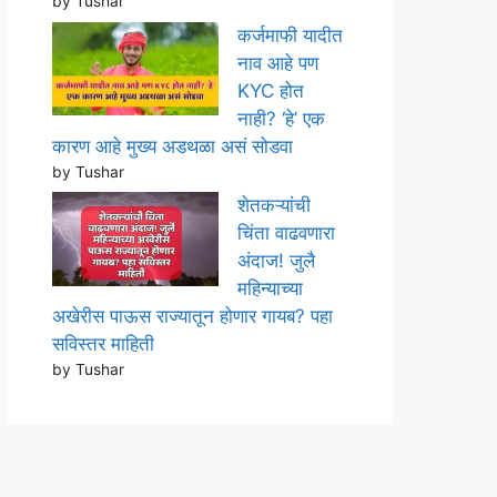
by Tushar
कर्जमाफी यादीत
नाव आहे पण
KYC होत
नाही? ‘हे’ एक
कारण आहे मुख्य अडथळा असं सोडवा
by Tushar
शेतकऱ्यांची
चिंता वाढवणारा
अंदाज! जुलै
महिन्याच्या
अखेरीस पाऊस राज्यातून होणार गायब? पहा
सविस्तर माहिती
by Tushar