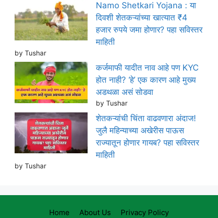
Namo Shetkari Yojana : या
दिवशी शेतकऱ्यांच्या खात्यात ₹4
हजार रुपये जमा होणार? पहा सविस्तर
माहिती
by Tushar
कर्जमाफी यादीत नाव आहे पण KYC
होत नाही? ‘हे’ एक कारण आहे मुख्य
अडथळा असं सोडवा
by Tushar
शेतकऱ्यांची चिंता वाढवणारा अंदाज!
जुलै महिन्याच्या अखेरीस पाऊस
राज्यातून होणार गायब? पहा सविस्तर
माहिती
by Tushar
Home
About Us
Privacy Policy