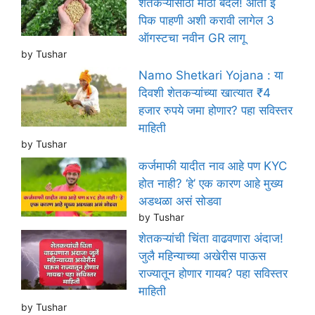
शेतकऱ्यांसाठी मोठा बदल! आता ई
पिक पाहणी अशी करावी लागेल 3
ऑगस्टचा नवीन GR लागू
by Tushar
Namo Shetkari Yojana : या
दिवशी शेतकऱ्यांच्या खात्यात ₹4
हजार रुपये जमा होणार? पहा सविस्तर
माहिती
by Tushar
कर्जमाफी यादीत नाव आहे पण KYC
होत नाही? ‘हे’ एक कारण आहे मुख्य
अडथळा असं सोडवा
by Tushar
शेतकऱ्यांची चिंता वाढवणारा अंदाज!
जुलै महिन्याच्या अखेरीस पाऊस
राज्यातून होणार गायब? पहा सविस्तर
माहिती
by Tushar